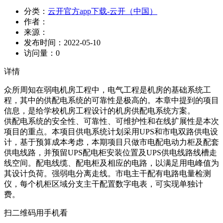
分类：
云开官方app下载-云开（中国）
作者：
来源：
发布时间：
2022-05-10
访问量：
0
详情
众所周知在弱电机房工程中，电气工程是机房的基础系统工
程，其中的供配电系统的可靠性是极高的。本章中提到的项目
信息，是给学校机房工程设计的机房供配电系统方案。
供配电系统的安全性、可靠性、可维护性和在线扩展性是本次
项目的重点。本项目供电系统计划采用UPS和市电双路供电设
计，基于预算成本考虑，本期项目只做市电配电动力柜及配套
供电线路，并预留UPS配电柜安装位置及UPS供电线路线槽走
线空间。配电线缆、配电柜及相应的电路，以满足用电峰值为
其设计负荷。强弱电分离走线。市电主干配有电路电量检测
仪，每个机柜区域分支主干配置数字电表，可实现单独计
费。
扫二维码用手机看