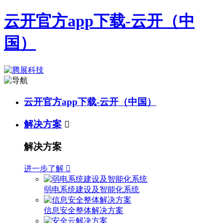
云开官方app下载-云开（中
国）
云开官方app下载-云开（中国）
解决方案

解决方案
进一步了解

弱电系统建设及智能化系统
信息安全整体解决方案