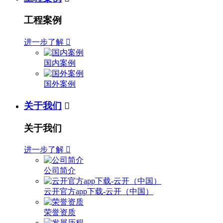
工程案例
进一步了解

国内案例
国外案例
关于我们

关于我们
进一步了解

公司简介
云开官方app下载-云开（中国）
荣誉资质