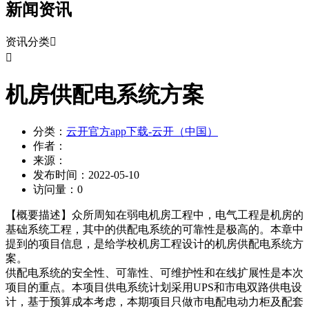
新闻资讯
资讯分类


机房供配电系统方案
分类：
云开官方app下载-云开（中国）
作者：
来源：
发布时间：
2022-05-10
访问量：
0
【概要描述】
众所周知在弱电机房工程中，电气工程是机房的
基础系统工程，其中的供配电系统的可靠性是极高的。本章中
提到的项目信息，是给学校机房工程设计的机房供配电系统方
案。
供配电系统的安全性、可靠性、可维护性和在线扩展性是本次
项目的重点。本项目供电系统计划采用UPS和市电双路供电设
计，基于预算成本考虑，本期项目只做市电配电动力柜及配套