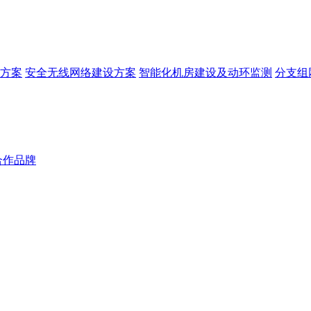
方案
安全无线网络建设方案
智能化机房建设及动环监测
分支组
合作品牌