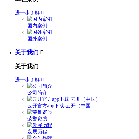
进一步了解

国内案例
国外案例
关于我们

关于我们
进一步了解

公司简介
云开官方app下载-云开（中国）
荣誉资质
发展历程